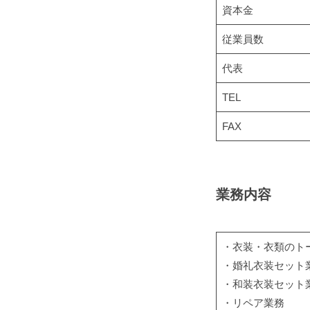
2023
資本金
類
年
/
従業員数
6
衣
月
代表
装
30
の
TEL
日
ト
by
FAX
ー
willhearts
タ
ル
業務内容
ケ
ア
サ
・衣装・衣類のト
ポ
・婚礼衣装セット
ー
・和装衣装セット
ト
・リペア業務