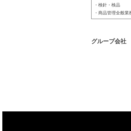
・検針・検品
ブ
・商品管理全般
ラ
イ
ダ
グループ会社
ル
衣
装
の
セ
ッ
ト
業
務
は
ウ