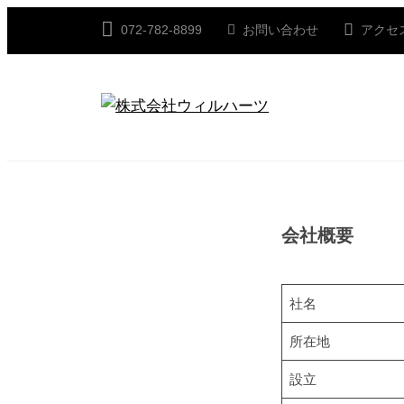
コ
072-782-8899
お問い合わせ
アクセ
ン
テ
ン
ツ
株
新
へ
し
式
ス
い
会
キ
価
社
会
会社概要
ッ
値
ウ
プ
を
社
ィ
創
社名
ル
造
概
ハ
所在地
す
要
ー
る
設立
衣
ツ